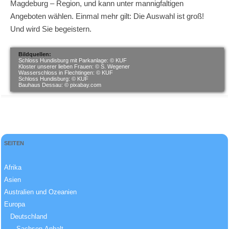
Magdeburg – Region, und kann unter mannigfaltigen
Angeboten wählen. Einmal mehr gilt: Die Auswahl ist groß!
Und wird Sie begeistern.
Bildquellen:
Schloss Hundisburg mit Parkanlage: © KUF
Kloster unserer lieben Frauen: © S. Wegener
Wasserschloss in Flechtingen: © KUF
Schloss Hundisburg: © KUF
Bauhaus Dessau: ©
pixabay.com
SEITEN
Afrika
Asien
Australien und Ozeanien
Europa
Deutschland
Sachsen-Anhalt