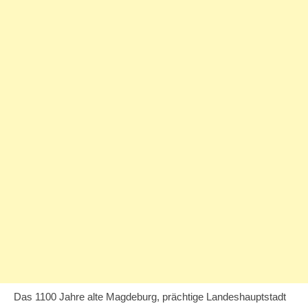
Das 1100 Jahre alte Magdeburg, prächtige Landeshauptstadt