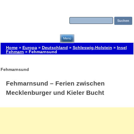
Zum Inhalt springen
Menü
Home
»
Europa
»
Deutschland
»
Schleswig-Holstein
»
Insel
Fehmarn
»
Fehmarnsund
Fehmarnsund
Fehmarnsund – Ferien zwischen
Mecklenburger und Kieler Bucht