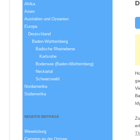
D
Afrika
Asien
Australien und Ozeanien
Europa
Deutschland
Baden-Württemberg
Badische Rheinebene
Karlsruhe
Bodensee (Baden-Württemberg)
Neckartal
Ho
Schwarzwald
ga
Nordamerika
Vi
Südamerika
Ba
Idy
NEUESTE BEITRÄGE
Zu
er
Wewelsburg
Th
Camping an der Ostsee