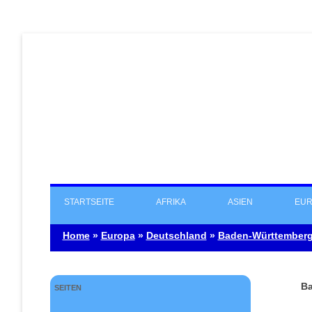
STARTSEITE
AFRIKA
ASIEN
EUR
Home
»
Europa
»
Deutschland
»
Baden-Württember
Ba
SEITEN