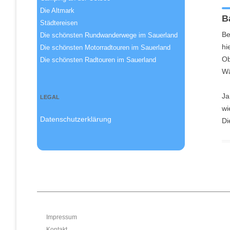
Die Altmark
B
Städtereisen
Be
Die schönsten Rundwanderwege im Sauerland
hi
Die schönsten Motorradtouren im Sauerland
Ob
Die schönsten Radtouren im Sauerland
Wä
Ja
LEGAL
wi
Datenschutzerklärung
Di
Impressum
Kontakt